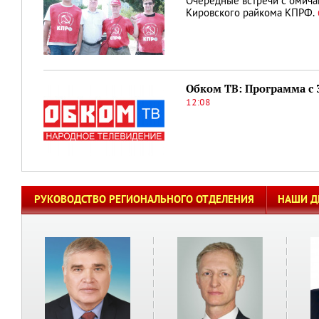
Очередные встречи с омич
Кировского райкома КПРФ.
Обком ТВ: Программа с 3
12:08
РУКОВОДСТВО РЕГИОНАЛЬНОГО ОТДЕЛЕНИЯ
НАШИ Д