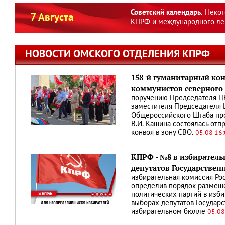
Советский календарь.
Некот
7 Августа
КПРФ и международного ле
НОВОСТИ ОМСКОГО ОТДЕЛЕНИЯ КПРФ
158-й гуманитарный кон
коммунистов северного 
поручению Председателя ЦК
заместителя Председателя 
Общероссийского Штаба пр
В.И. Кашина состоялась отп
конвоя в зону СВО.
05.08 16
КПРФ - №8 в избиратель
депутатов Государствен
избирательная комиссия Ро
определив порядок размещ
политических партий в изб
выборах депутатов Государ
избирательном бюлле
05.08