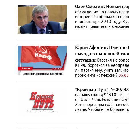
Олег Смолин: Новый фо
обсуждение по поводу введе
истории. Рособрнадзор план
инициативу к 2030 году. В
может появиться и в экзаме
Юрий Афонин: Именно 
выход из нынешней сло
ситуации
Ответил на вопр
КПРФ бороться за неопреде
ли партия ему, учитывая, чт
прокоммунистически?
05.08
"Красный Путь", № 30: 
на нашу голову!" "310 лет... 
он был - День Рождения Омс
Хотя, через два года нам о
летие. Чтобы ещё больше п