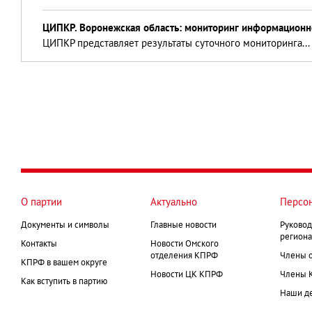
ЦИПКР. Воронежская область: мониторинг информационно
ЦИПКР представляет результаты суточного мониторинга..
О партии
Актуально
Персо
Документы и символы
Главные новости
Руковод
региона
Контакты
Новости Омского
отделения КПРФ
Члены 
КПРФ в вашем округе
Новости ЦК КПРФ
Члены 
Как вступить в партию
Наши д