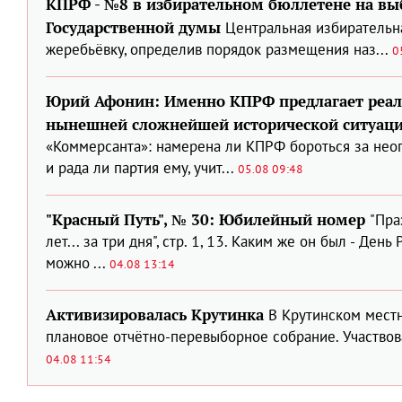
КПРФ - №8 в избирательном бюллетене на вы
Государственной думы
Центральная избирательн
жеребьёвку, определив порядок размещения наз...
0
Юрий Афонин: Именно КПРФ предлагает реал
нынешней сложнейшей исторической ситуац
«Коммерсанта»: намерена ли КПРФ бороться за нео
и рада ли партия ему, учит...
05.08 09:48
"Красный Путь", № 30: Юбилейный номер
"Пра
лет... за три дня", стр. 1, 13. Каким же он был - Де
можно ...
04.08 13:14
Активизировалась Крутинка
В Крутинском мест
плановое отчётно-перевыборное собрание. Участвова
04.08 11:54