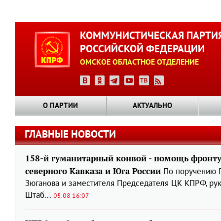
Перейти
к
КОММУНИСТИЧЕСКАЯ ПАРТИ
основному
РОССИЙСКОЙ ФЕДЕРАЦИИ
содержанию
ОМСКОЕ ОБЛАСТНОЕ ОТДЕЛЕНИЕ
О ПАРТИИ
АКТУАЛЬНО
ГЛАВНЫЕ НОВОСТИ
158-й гуманитарный конвой - помощь фронт
северного Кавказа и Юга России
По поручению 
Зюганова и заместителя Председателя ЦК КПРФ, ру
Штаб...
05.08 16:07