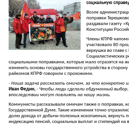
социальную справед
Возле администраци
поправки Терешково
раздавали газету «
Конституции Россий
Члены КПРФ напомни
участвовало 80 про
верхушка во главе с
Социалистических ре
социальными поправками, которые мало отразятся на жи
изменить основы государственного устройства в сторон
райкомов КПРФ говорили с прохожими.
-
Наша задача рассказать омичам, за что конкретно и
Иван Федин,
-
Чтобы люди сделали обдуманный выбор, а
впоследствии могут повлиять на нашу жизнь.
Коммунисты рассказывали омичам также о поправках, к
Государственной Думе. Такие изменения точно отразили
долю дохода от добычи полезных ископаемых, вернуть п
индексацию пенсий, социальных выплат и стипендий на в