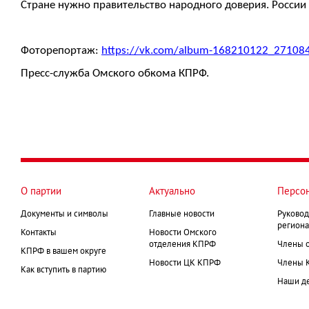
Стране нужно правительство народного доверия. России
Фоторепортаж:
https://vk.com/album-168210122_27108
Пресс-служба Омского обкома КПРФ.
О партии
Актуально
Персо
Документы и символы
Главные новости
Руковод
региона
Контакты
Новости Омского
отделения КПРФ
Члены 
КПРФ в вашем округе
Новости ЦК КПРФ
Члены 
Как вступить в партию
Наши д