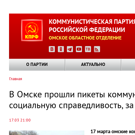
Перейти
к
КОММУНИСТИЧЕСКАЯ ПАРТИ
основному
РОССИЙСКОЙ ФЕДЕРАЦИИ
содержанию
ОМСКОЕ ОБЛАСТНОЕ ОТДЕЛЕНИЕ
О ПАРТИИ
АКТУАЛЬНО
Главная
Строка
навигации
В Омске прошли пикеты коммун
социальную справедливость, за
17.03 21:00
17 марта омские ко