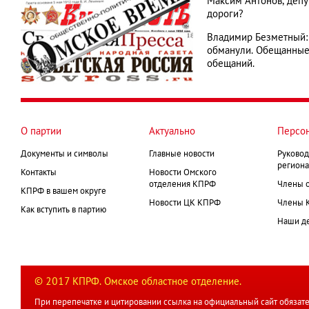
Максим Антонов, депут
дороги?
Владимир Безметный: "
обманули. Обещанные 
обещаний.
О партии
Актуально
Персо
Документы и символы
Главные новости
Руковод
региона
Контакты
Новости Омского
отделения КПРФ
Члены 
КПРФ в вашем округе
Новости ЦК КПРФ
Члены 
Как вступить в партию
Наши д
© 2017 КПРФ. Омское областное отделение.
При перепечатке и цитировании ссылка на официальный сайт обязате