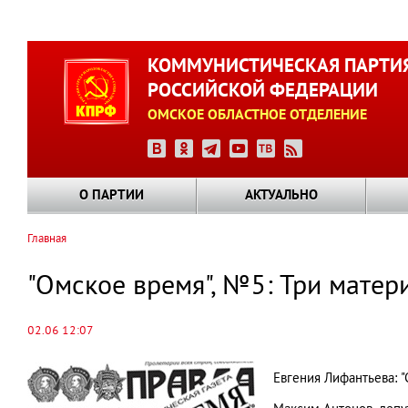
Перейти
к
КОММУНИСТИЧЕСКАЯ ПАРТИ
основному
РОССИЙСКОЙ ФЕДЕРАЦИИ
содержанию
ОМСКОЕ ОБЛАСТНОЕ ОТДЕЛЕНИЕ
О ПАРТИИ
АКТУАЛЬНО
Главная
Строка
навигации
"Омское время", №5: Три матер
02.06 12:07
Евгения Лифантьева: "