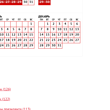
26
27
28
29
30
31
29
30
РЬ
ДЕКАБРЬ
ВТ
СР
ЧТ
ПТ
СБ
ВС
ПН
ВТ
СР
ЧТ
ПТ
СБ
ВС
1
1
2
3
4
5
6
3
4
5
6
7
8
7
8
9
10
11
12
13
10
11
12
13
14
15
14
15
16
17
18
19
20
17
18
19
20
21
22
21
22
23
24
25
26
27
24
25
26
27
28
29
28
29
30
31
н (126)
 (122)
ы президента (113)