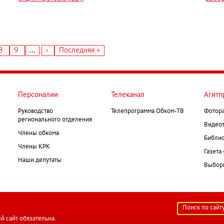
ница
Страница
8
Страница
9
…
Следующая
›
Последняя
Последняя »
страница
страница
Персоналии
Телеканал
Агитп
Руководство
Телепрограмма Обком-ТВ
Фотор
регионального отделения
Видеот
Члены обкома
Библио
Члены КРК
Газета
Наши депутаты
Выборк
й сайт обязательна.