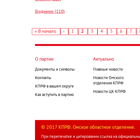
Грудинин (110)
Первая
« В начало
‹
Страница
1
Текущая
2
Страница
3
Страница
4
Страница
5
Страница
6
Стра
7
←
страница
страница
Нумерация
страниц
О партии
Актуально
Документы и символы
Главные новости
Контакты
Новости Омского
отделения КПРФ
КПРФ в вашем округе
Новости ЦК КПРФ
Как вступить в партию
© 2017 КПРФ. Омское областное отделение.
При перепечатке и цитировании ссылка на официальны