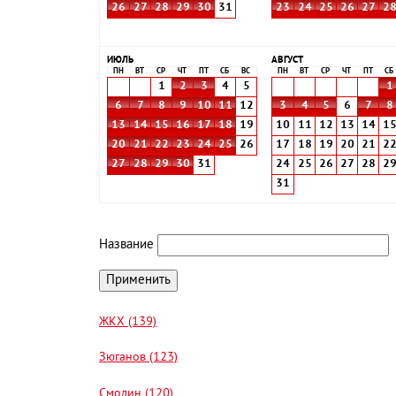
26
27
28
29
30
31
23
24
25
26
27
2
ИЮЛЬ
АВГУСТ
ПН
ВТ
СР
ЧТ
ПТ
СБ
ВС
ПН
ВТ
СР
ЧТ
ПТ
СБ
1
2
3
4
5
1
6
7
8
9
10
11
12
3
4
5
6
7
8
13
14
15
16
17
18
19
10
11
12
13
14
1
20
21
22
23
24
25
26
17
18
19
20
21
2
27
28
29
30
31
24
25
26
27
28
2
31
Название
ЖКХ (139)
Зюганов (123)
Смолин (120)