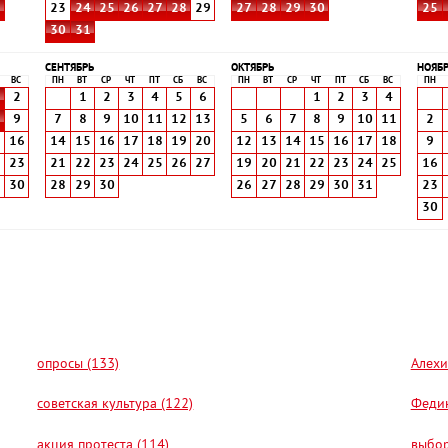
8
23
24
25
26
27
28
29
27
28
29
30
25
30
31
СЕНТЯБРЬ
ОКТЯБРЬ
НОЯБ
ВС
ПН
ВТ
СР
ЧТ
ПТ
СБ
ВС
ПН
ВТ
СР
ЧТ
ПТ
СБ
ВС
ПН
2
1
2
3
4
5
6
1
2
3
4
9
7
8
9
10
11
12
13
5
6
7
8
9
10
11
2
5
16
14
15
16
17
18
19
20
12
13
14
15
16
17
18
9
2
23
21
22
23
24
25
26
27
19
20
21
22
23
24
25
16
9
30
28
29
30
26
27
28
29
30
31
23
30
опросы (133)
Алехи
советская культура (122)
Федин
акция протеста (114)
выбор