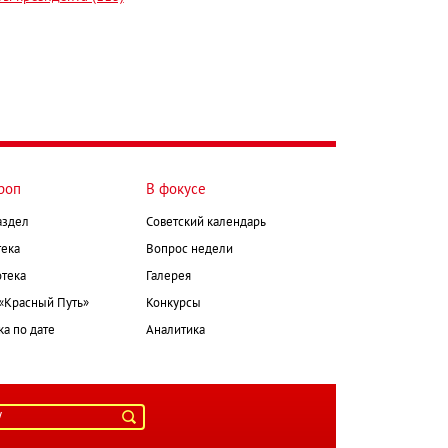
роп
В фокусе
аздел
Советский календарь
ека
Вопрос недели
тека
Галерея
 «Красный Путь»
Конкурсы
а по дате
Аналитика