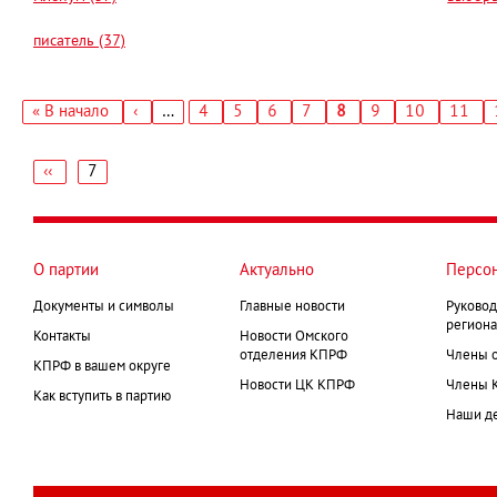
писатель (37)
Первая
« В начало
‹
…
Страница
4
Страница
5
Страница
6
Страница
7
Текущая
8
Страница
9
Страница
10
Стран
11
←
страница
страница
Нумерация
страниц
‹‹
7
←
Нумерация
страниц
О партии
Актуально
Персо
Документы и символы
Главные новости
Руковод
региона
Контакты
Новости Омского
отделения КПРФ
Члены 
КПРФ в вашем округе
Новости ЦК КПРФ
Члены 
Как вступить в партию
Наши д