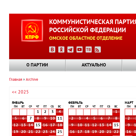
Перейти
к
КОММУНИСТИЧЕСКАЯ ПАРТИ
основному
РОССИЙСКОЙ ФЕДЕРАЦИИ
содержанию
ОМСКОЕ ОБЛАСТНОЕ ОТДЕЛЕНИЕ
О ПАРТИИ
АКТУАЛЬНО
Главная
Archive
Строка
<< 2025
навигации
ЯНВАРЬ
ФЕВРАЛЬ
МАРТ
ПН
ВТ
СР
ЧТ
ПТ
СБ
ВС
ПН
ВТ
СР
ЧТ
ПТ
СБ
ВС
ПН
В
1
2
3
4
1
5
6
7
8
9
10
11
2
3
4
5
6
7
8
2
12
13
14
15
16
17
18
9
10
11
12
13
14
15
9
19
20
21
22
23
24
25
16
17
18
19
20
21
22
16