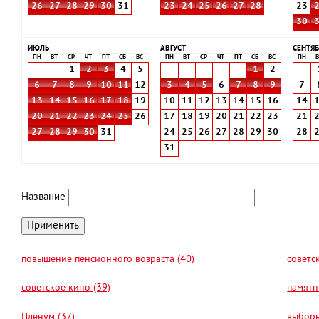
26
27
28
29
30
31
23
24
25
26
27
28
23
30
ИЮЛЬ
АВГУСТ
СЕНТЯБ
ПН
ВТ
СР
ЧТ
ПТ
СБ
ВС
ПН
ВТ
СР
ЧТ
ПТ
СБ
ВС
ПН
В
1
2
3
4
5
1
2
6
7
8
9
10
11
12
3
4
5
6
7
8
9
7
13
14
15
16
17
18
19
10
11
12
13
14
15
16
14
20
21
22
23
24
25
26
17
18
19
20
21
22
23
21
27
28
29
30
31
24
25
26
27
28
29
30
28
31
Название
повышение пенсионного возраста (40)
советс
советское кино (39)
памятн
Пленум (37)
выборы