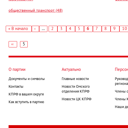
общественный транспорт (48)
Первая
« В начало
‹
…
Страница
2
Страница
3
Страница
4
Страница
5
Текущая
6
Страница
7
Страница
8
Страни
9
Ст
10
←
страница
страница
Нумерация
страниц
‹‹
5
←
Нумерация
страниц
О партии
Актуально
Персо
Документы и символы
Главные новости
Руковод
региона
Контакты
Новости Омского
отделения КПРФ
Члены 
КПРФ в вашем округе
Новости ЦК КПРФ
Члены 
Как вступить в партию
Наши д