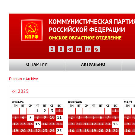
Перейти
к
КОММУНИСТИЧЕСКАЯ ПАРТИ
основному
РОССИЙСКОЙ ФЕДЕРАЦИИ
содержанию
ОМСКОЕ ОБЛАСТНОЕ ОТДЕЛЕНИЕ
О ПАРТИИ
АКТУАЛЬНО
Главная
Archive
Строка
<< 2025
навигации
ЯНВАРЬ
ФЕВРАЛЬ
МАРТ
ПН
ВТ
СР
ЧТ
ПТ
СБ
ВС
ПН
ВТ
СР
ЧТ
ПТ
СБ
ВС
ПН
В
1
2
3
4
1
5
6
7
8
9
10
11
2
3
4
5
6
7
8
2
12
13
14
15
16
17
18
9
10
11
12
13
14
15
9
19
20
21
22
23
24
25
16
17
18
19
20
21
22
16