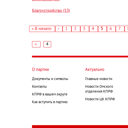
благоустройство (53)
Первая
« В начало
‹
Страница
1
Страница
2
Страница
3
Страница
4
Текущая
5
Страница
6
Стра
7
←
страница
страница
Нумерация
страниц
‹‹
4
←
Нумерация
страниц
О партии
Актуально
Документы и символы
Главные новости
Контакты
Новости Омского
отделения КПРФ
КПРФ в вашем округе
Новости ЦК КПРФ
Как вступить в партию