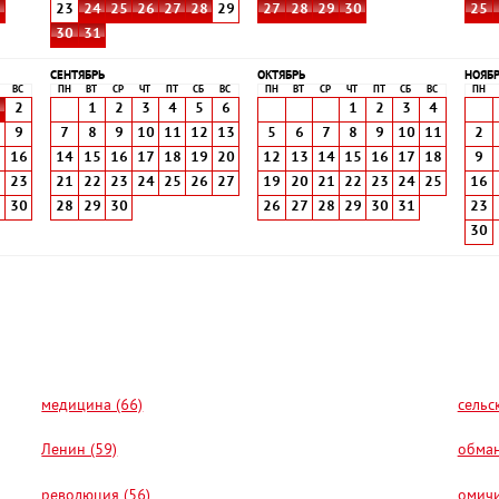
8
23
24
25
26
27
28
29
27
28
29
30
25
30
31
СЕНТЯБРЬ
ОКТЯБРЬ
НОЯБ
ВС
ПН
ВТ
СР
ЧТ
ПТ
СБ
ВС
ПН
ВТ
СР
ЧТ
ПТ
СБ
ВС
ПН
2
1
2
3
4
5
6
1
2
3
4
9
7
8
9
10
11
12
13
5
6
7
8
9
10
11
2
5
16
14
15
16
17
18
19
20
12
13
14
15
16
17
18
9
2
23
21
22
23
24
25
26
27
19
20
21
22
23
24
25
16
9
30
28
29
30
26
27
28
29
30
31
23
30
медицина (66)
сельс
Ленин (59)
обман
революция (56)
омичи