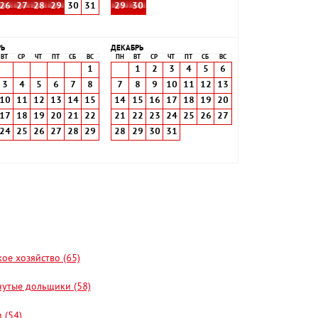
26
27
28
29
30
31
29
30
РЬ
ДЕКАБРЬ
ВТ
СР
ЧТ
ПТ
СБ
ВС
ПН
ВТ
СР
ЧТ
ПТ
СБ
ВС
1
1
2
3
4
5
6
3
4
5
6
7
8
7
8
9
10
11
12
13
10
11
12
13
14
15
14
15
16
17
18
19
20
17
18
19
20
21
22
21
22
23
24
25
26
27
24
25
26
27
28
29
28
29
30
31
кое хозяйство (65)
утые дольщики (58)
 (54)