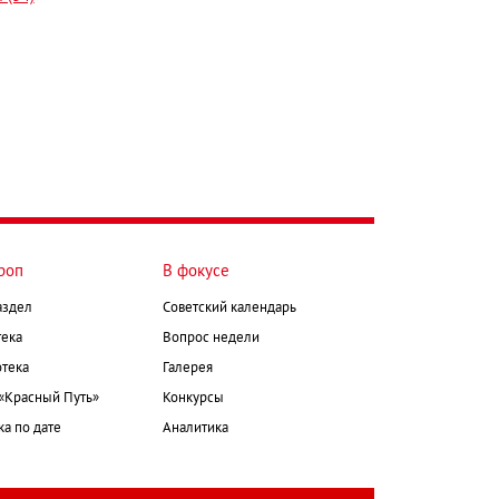
роп
В фокусе
аздел
Советский календарь
ека
Вопрос недели
тека
Галерея
 «Красный Путь»
Конкурсы
а по дате
Аналитика