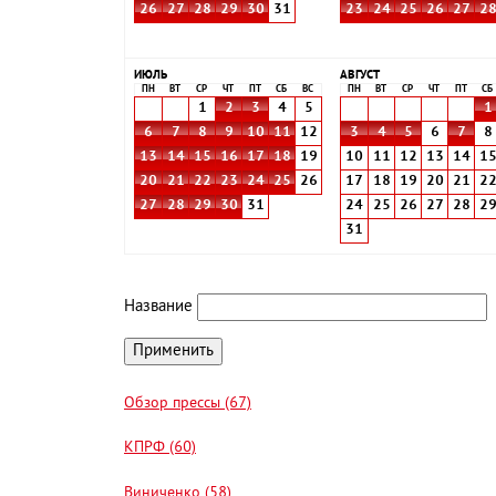
26
27
28
29
30
31
23
24
25
26
27
2
ИЮЛЬ
АВГУСТ
ПН
ВТ
СР
ЧТ
ПТ
СБ
ВС
ПН
ВТ
СР
ЧТ
ПТ
СБ
1
2
3
4
5
1
6
7
8
9
10
11
12
3
4
5
6
7
8
13
14
15
16
17
18
19
10
11
12
13
14
1
20
21
22
23
24
25
26
17
18
19
20
21
2
27
28
29
30
31
24
25
26
27
28
2
31
Название
Обзор прессы (67)
КПРФ (60)
Виниченко (58)