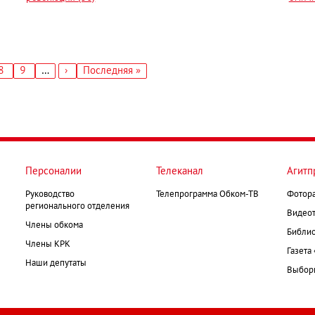
ница
Страница
8
Страница
9
…
Следующая
›
Последняя
Последняя »
страница
страница
Персоналии
Телеканал
Агитп
Руководство
Телепрограмма Обком-ТВ
Фотор
регионального отделения
Видеот
Члены обкома
Библио
Члены КРК
Газета
Наши депутаты
Выборк