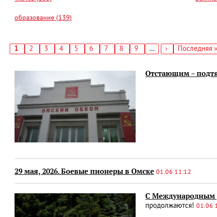
образование (139)
Текущая
1
Страница
2
Страница
3
Страница
4
Страница
5
Страница
6
Страница
7
Страница
8
Страница
9
…
Следующая
›
Последняя
Последняя 
страница
страница
страница
Нумерация
страниц
Отстающим – подтя
29 мая, 2026. Боевые пионеры в Омске
01.06 11:12
С Международным 
продолжаются!
01.06 